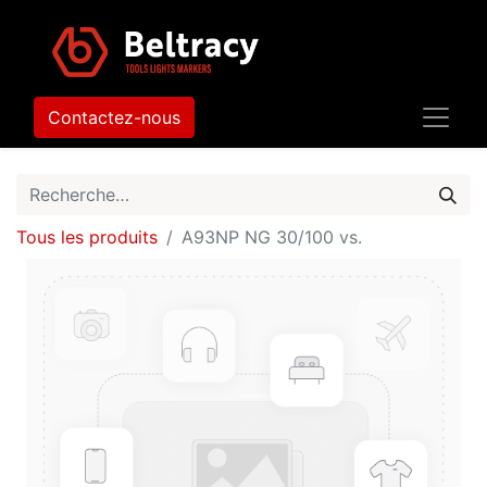
Contactez-nous
Tous les produits
A93NP NG 30/100 vs.