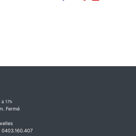
 à 17h
m. Fermé
elles
 0403.160.407