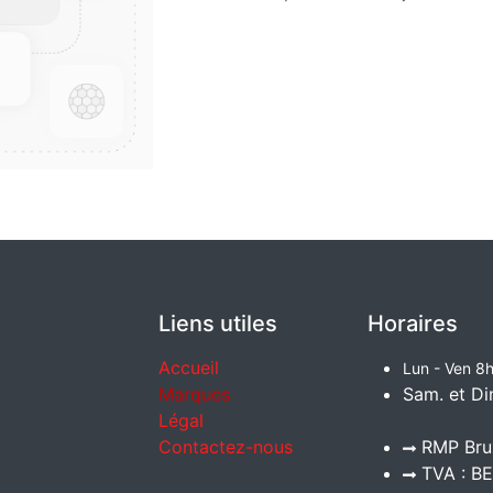
Liens utiles
Horaires
Accueil
Lun - Ven 8h
Marques
Sam. et Di
Légal
Contactez-nous
RMP Brux
TVA : BE