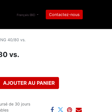
Contactez-nous
Français (BE)
NG 40/80 vs.
0 vs.
AJOUTER AU PANIER
ursé de 30 jours
ables