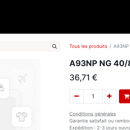
0
cueil
Marques
Contactez-nous
Tous les produits
A93NP 
A93NP NG 40/8
36,71
€
Conditions générales
Garantie satisfait ou rembo
Expédition : 2-3 jours ouvr