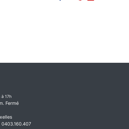
 à 17h
m. Fermé
elles
 0403.160.407