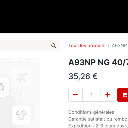
0
cueil
Marques
Contactez-nous
Tous les produits
A93NP 
A93NP NG 40/7
35,26
€
Conditions générales
Garantie satisfait ou rembo
Expédition : 2-3 jours ouvr