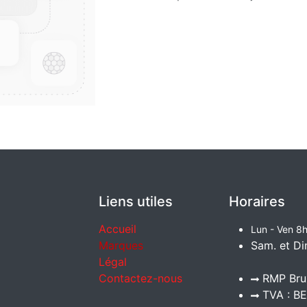
Liens utiles
Horaires
Accueil
Lun - Ven 8h
Marques
Sam. et Di
Légal
Contactez-nous
RMP Brux
TVA : BE