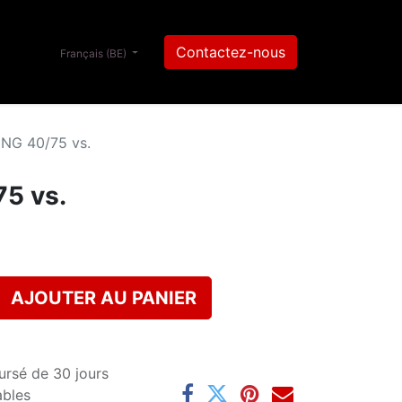
Contactez-nous
Français (BE)
NG 40/75 vs.
5 vs.
AJOUTER AU PANIER
ursé de 30 jours
ables