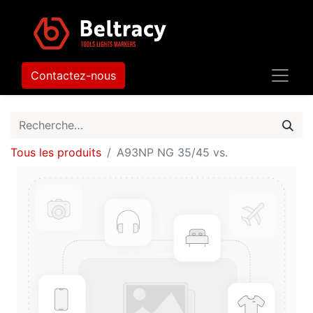
Contactez-nous
Tous les produits
A93NP NG 35/45 vs.