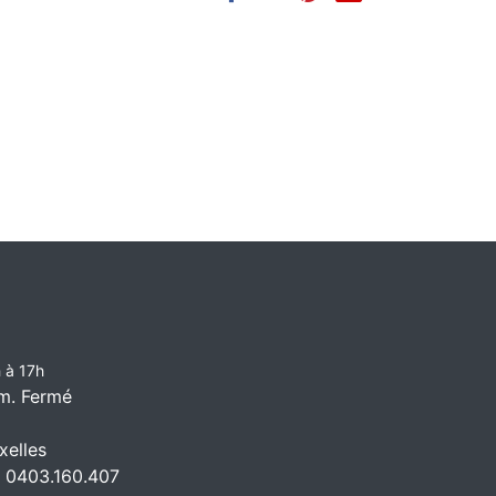
 à 17h
m. Fermé
elles
 0403.160.407