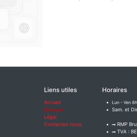
Liens utiles
Horaires
Accueil
Lun - Ven 8h
Marques
Sam. et Di
Légal
Contactez-nous
RMP Brux
TVA : BE