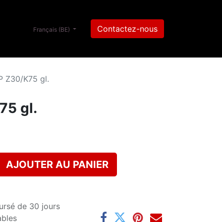
Contactez-nous
Français (BE)
 Z30/K75 gl.
5 gl.
AJOUTER AU PANIER
ursé de 30 jours
ables