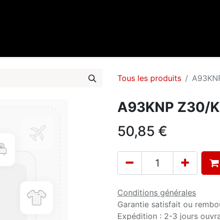
0
cueil
Marques
Contactez-nous
Tous les produits
A93KNP
A93KNP Z30/K7
50,85
€
Conditions générales
Garantie satisfait ou rembo
Expédition : 2-3 jours ouvr