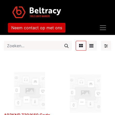
Neem contact op met ons
A93KNP Z30/K60 Code