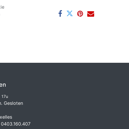
ie
n
en
à 17u
n. Gesloten
elles
 0403.160.407