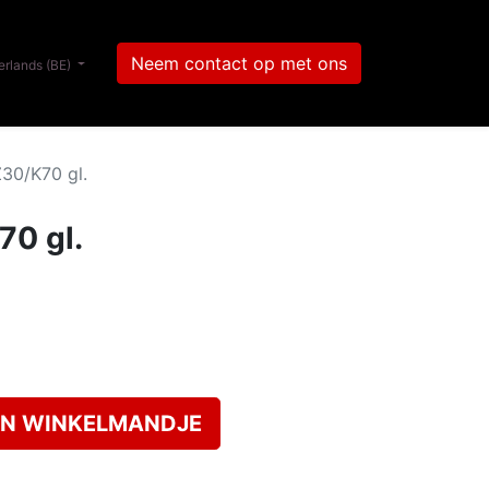
Neem contact op met ons
rlands (BE)
30/K70 gl.
0 gl.
N WINKELMANDJE