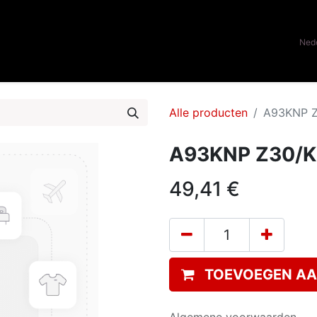
0
ome
Onze merken
Contacteer ons
Nede
Alle producten
A93KNP Z
A93KNP Z30/K7
49,41
€
TOEVOEGEN AA