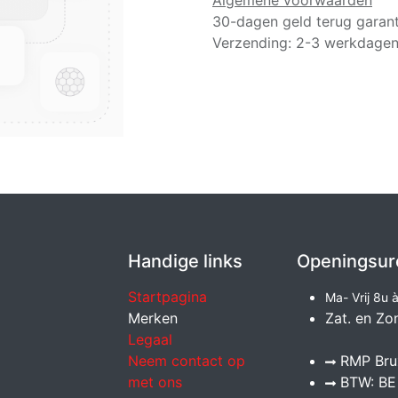
Algemene voorwaarden
30-dagen geld terug garant
Verzending: 2-3 werkdage
Handige links
Openingsur
Startpagina
Ma- Vrij 8u 
Merken
Zat. en Zo
Legaal
Neem contact op
RMP Brux
met ons
BTW: BE