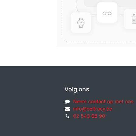
Volg ons
Neem contact op met ons
info@beltracy.be
02 543 68 90