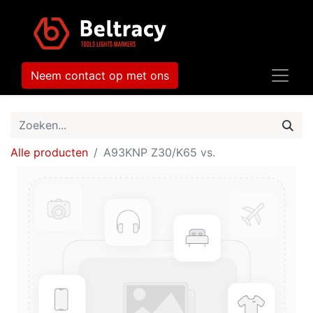
Neem contact op met ons
Alle producten
A93KNP Z30/K65 vs.